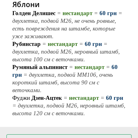
Яблони
Голден Делишес
=
нестандарт
=
6
0 грн
=
двух
летка, подвой М26,
не очень ровные,
есть повреждения на штамбе, которые
уже заживают
.
Рубинстар
=
нестандарт
=
60 грн
=
двухлетка, подвой М26, неровны
й штамб
,
высота 100 см с веточками
.
Ру
мяный альпинист
=
нестандарт
=
60
грн
= двухлетка, подвой М
М10
6,
очень
короткий
штамб, высота
90
см с
веточками.
Фуджи
Дзен-Ацтек
=
нестандарт
=
60 грн
= двухлетка, подвой М26, неровный штамб,
высота 1
2
0 см с веточками.