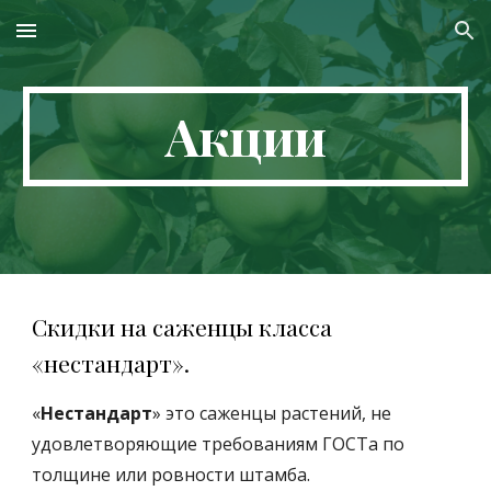
Skip to main content
Skip to navigation
Акции
Скидки на саженцы класса
«нестандарт».
«
Н
естандарт
» это саженцы растений, не
удовлет
воряющие требованиям ГОСТа по
толщине или ровности штамба.