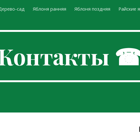
Дерево-сад
Яблоня ранняя
Яблоня поздняя
Райские 
ip to main content
Skip to navigat
Контакты 