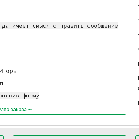
гда имеет смысл отправить сообщение
 Игорь
om
полнив форму
ляр заказа ✒