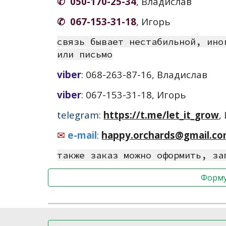
✆ 050-170-25-34
, Владислав
✆ 067-153-31-18
, Игорь
связь бывает нестабильной, ино
или письмо
viber
: 068-263-87-16, Владислав
viber
:
067-153-31-18
, Игорь
telegram
:
https://t.me/let_it_grow
,
✉
e-mail
:
happy.orchards@gmail.c
также заказ можно оформить, за
Форму