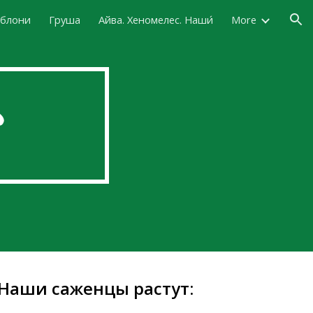
яблони
Груша
Айва. Хеномелес. Наши́
More
ion
☎
Наши саженцы растут: