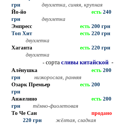
грн
двухлетка, синяя, крупная
Йо-йо
есть
24
0
грн
двухлетка
Эмпресс
есть
20
0 грн
Топ Хит
есть
22
0 грн
двухлетка
Хаганта
есть
22
0 грн
двухлетка
сорта
сливы китайской
-
-
Алёнушка
есть
20
0
грн
низкорослая, ранняя
Озарк Премьер
есть
20
0
грн
А
нжелино
есть
20
0
грн
тёмно-фиолетовая
То Че Сан
продано
22
0 грн
жёлтая, сладкая