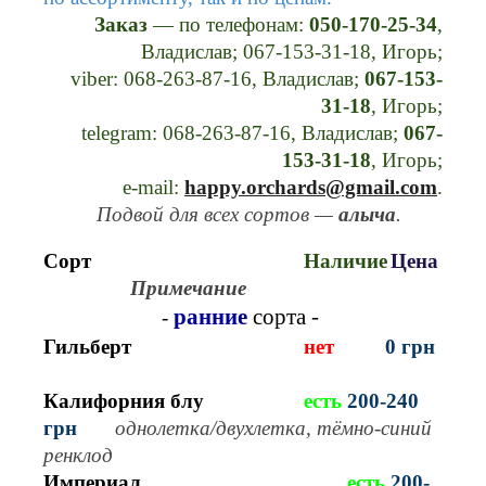
Заказ
— по телефонам:
050-170-25-34
,
Владислав; 067-153-31-18, Игорь;
viber: 068-263-87-16, Владислав;
067-153-
31-18
, Игорь;
telegram: 068-263-87-16, Владислав;
067-
153-31-18
, Игорь;
e-mail:
happy.orchards@gmail.com
.
Подвой для всех сортов —
алыча
.
Сорт
Наличие
Цена
Примечание
ранние
сорта -
-
Гильберт
нет
0 грн
Калифорния блу
есть
20
0-240
грн
однолетка/двухлетка
, тёмно-синий
ренклод
Империал
есть
20
0-