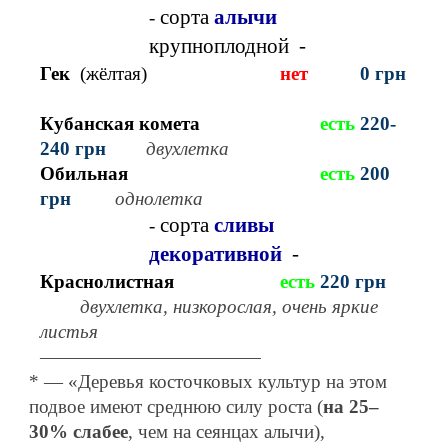
сорта
алычи
-
крупноплодной
-
Гек
(жёлтая)
нет
0 грн
Кубанская комета
есть
22
0-
240 грн
двухлетка
Обильная
есть
20
0
грн
однолетка
сорта
сливы
-
декоративной
-
Краснолистная
есть
22
0 грн
двухлетка, низкорослая, очень яркие
листья
—————————————
* — «Деревья косточковых культур на этом
подвое имеют среднюю силу роста (
на 25–
30% слабее
, чем на сеянцах алычи),