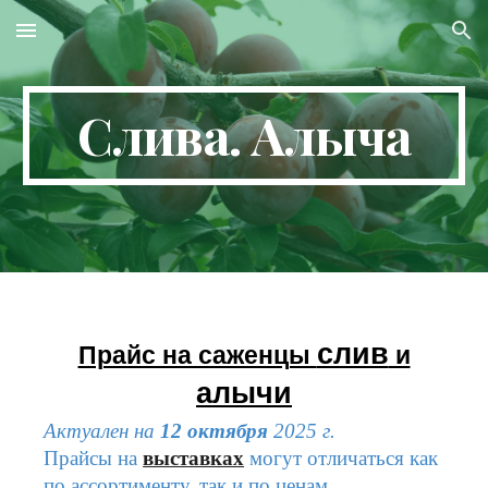
Skip to main content
Skip to navigation
Слива. Алыча
слив
Прайс на саженцы
и
алычи
Актуален на
12 октября
202
5
г.
Прайсы на
выставках
могут отличаться как
по ассортименту, так и по ценам.