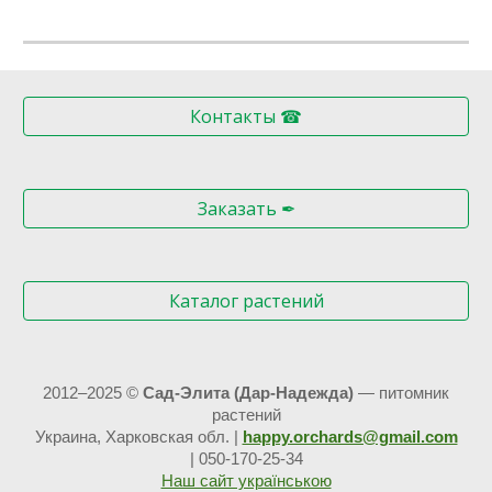
Контакты ☎
Заказать ✒
Каталог растений
2012–20
25
©
Сад-Элита (Дар-Надежда)
— питомник
растений
Украина, Харковская обл.
|
happy.orchards@gmail.com
|
050
-170-25-34
Наш сайт українською