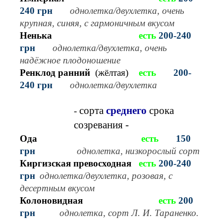
240 грн
однолетка/двухлетка,
очень
крупная, синяя, с гармоничным вкусом
Ненька
есть
20
0-240
грн
однолетка/двухлетка,
очень
надёжное плодоношение
Ренклод ранний
(жёлтая)
есть
20
0-
240 грн
однолетка/двухлетка
сорта
среднего
срока
-
созревания -
Ода
есть
1
5
0
грн
однолетка, низкорослый сор
т
Киргизская превосходная
есть
20
0-240
грн
однолетка/двухлетка,
р
озовая, с
десертным вкусом
Колоновидная
есть
20
0
грн
однолетка, с
орт Л. И. Тараненко
.