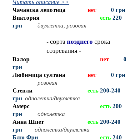
Читать описание
>>
Чачанска
лепотица
нет
0 грн
Виктория
есть
22
0
грн
двухлетка, р
озовая
сорта
позднего
срока
-
созревания -
Валор
нет
0
грн
Любимица султана
нет
0 грн
р
озовая
Стенли
есть
20
0-240
грн
однолетка/двухлетка
Амерс
есть
20
0
грн
однолетка
Анна Шпет
есть
20
0-240
грн
однолетка/двухлетка
Блю Фри
есть
24
0